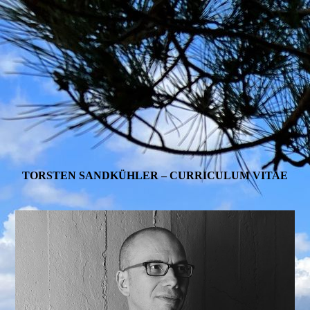
TORSTEN SANDKÜHLER – CURRICULUM VITAE